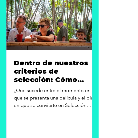
aproximadamente un 15% cada uno.
Por categorías, casi el
Dentro de nuestros
criterios de
selección: Cómo
PAIFF evalúa las
¿Qué sucede entre el momento en
películas y elabora su
que se presenta una película y el día
programa.
en que se convierte en Selección
Oficial? Al ofrecer mayor transparencia
sobre cómo tomamos nuestras
decisiones, esperamos desmitificar el
proceso y que nos acompañen en la