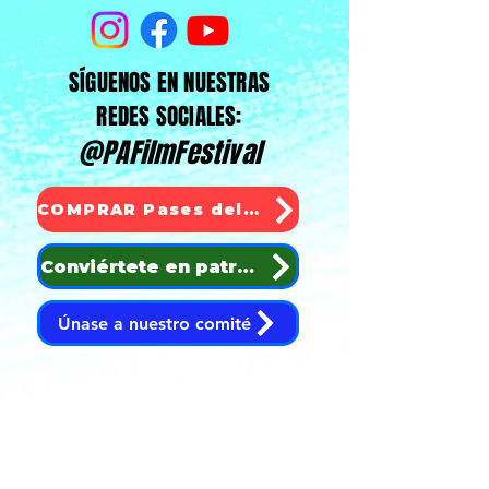
SÍGUENOS EN NUESTRAS
REDES SOCIALES:
@PAFilmFestival
COMPRAR Pases del Festival
Conviértete en patrocinador
Únase a nuestro comité
¡Ya están aquí los
paquetes todo incluido del
PAIFF '26! ¡Regístrate
ahora!