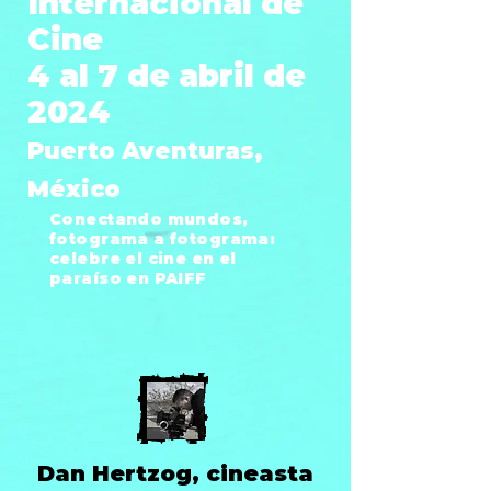
Internacional de
Cine
4 al 7 de abril de
2024
Puerto Aventuras,
México
Conectando mundos,
fotograma a fotograma:
celebre el cine en el
paraíso en PAIFF
Dan Hertzog, cineasta