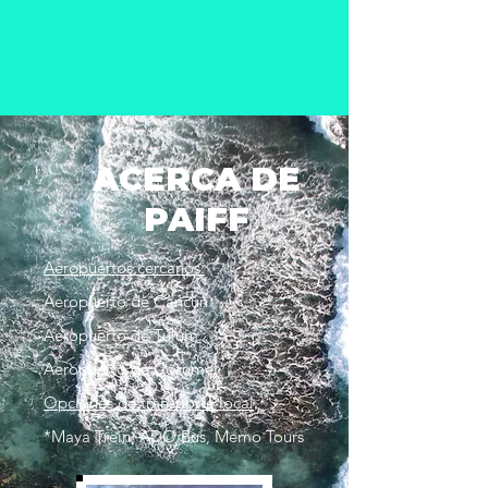
ACERCA DE
PAIFF
Aeropuertos cercanos:
Aeropuerto de Cancún
Aeropuerto de Tulum
Aeropuerto de Cozumel
Opciones de transporte local
*Maya Trein, ADO Bus, Memo Tours