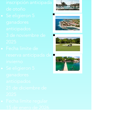
inscripción anticipada
de otoño
Se eligieron 5
ganadores
anticipados
3 de noviembre de
2025
Fecha límite de
reserva anticipada de
invierno
Se eligieron 5
ganadores
anticipados
21 de diciembre de
2025
Fecha límite regular
15 de enero de 2026
Fecha límite tardía
2 de febrero de 2026
Se anuncian las