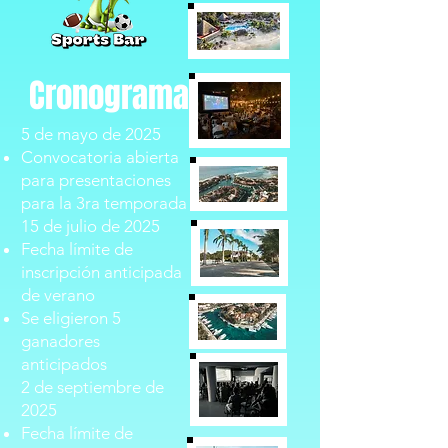
Cronograma
5 de mayo de 2025
Convocatoria abierta
para presentaciones
para la 3ra temporada
15 de julio de 2025
Fecha límite de
inscripción anticipada
de verano
Se eligieron 5
ganadores
anticipados
2 de septiembre de
2025
Fecha límite de